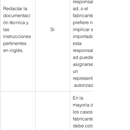
responsabilid
Redactar la 
ad, o el 
documentaci
fabricante 
ón técnica y 
prefiere no 
las 
Si
implicar al 
instrucciones 
importador, 
pertinentes 
esta 
en inglés.
responsabilid
ad puede 
asignarse a 
un 
representante
 autorizado.
En la 
mayoría de 
los casos, el 
fabricante 
debe colocar 