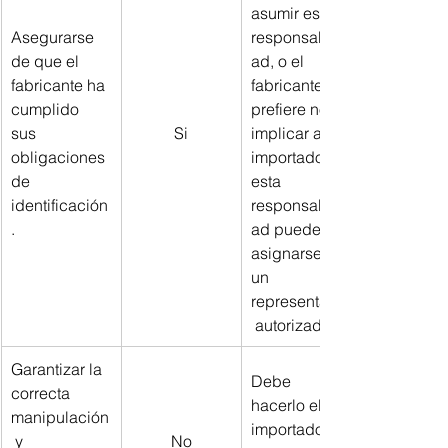
asumir esta 
Asegurarse 
responsabilid
de que el 
ad, o el 
fabricante ha 
fabricante 
cumplido 
prefiere no 
sus 
Si
implicar al 
obligaciones 
importador, 
de 
esta 
identificación
responsabilid
.
ad puede 
asignarse a 
un 
representante
 autorizado
Garantizar la 
Debe 
correcta 
hacerlo el 
manipulación
importador 
 y 
No