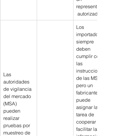
representante
 autorizado.
Los 
importadores 
siempre 
deben 
cumplir con 
las 
instrucciones 
Las 
de las MSA, 
autoridades 
pero un 
de vigilancia 
fabricante 
del mercado 
puede 
(MSA) 
asignar la 
pueden 
tarea de 
realizar 
cooperar y 
pruebas por 
facilitar la 
muestreo de 