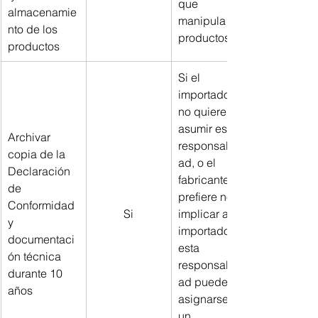
que 
almacenamie
manipula los 
nto de los 
productos
productos
Si el 
importador 
no quiere 
asumir esta 
Archivar 
responsabilid
copia de la 
ad, o el 
Declaración 
fabricante 
de 
prefiere no 
Conformidad 
Si
implicar al 
y 
importador, 
documentaci
esta 
ón técnica 
responsabilid
durante 10 
ad puede 
años
asignarse a 
un 