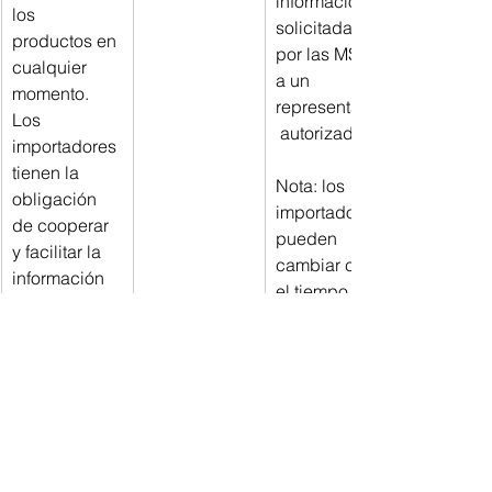
información 
los 
solicitada 
productos en 
por las MSA 
cualquier 
a un 
momento. 
representante
Los 
 autorizado.
importadores 
tienen la 
Nota: los 
obligación 
importadores 
de cooperar 
pueden 
y facilitar la 
cambiar con 
información 
el tiempo, 
necesaria a 
pero es 
las 
Si
posible que 
autoridades 
el fabricante 
encargadas 
siga 
de hacer 
teniendo que 
cumplir la 
facilitar 
normativa 
información 
para 