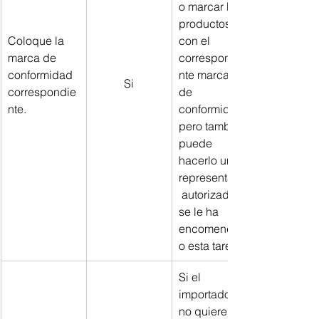
o marcar los 
productos 
Coloque la 
con el 
marca de 
correspondie
conformidad 
nte marcado 
Si
correspondie
de 
nte.
conformidad, 
pero también 
puede 
hacerlo un 
representante
 autorizado si 
se le ha 
encomendad
o esta tarea
Si el 
importador 
no quiere 