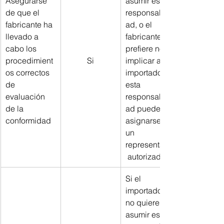
Asegurarse 
asumir esta 
de que el 
responsabilid
fabricante ha 
ad, o el 
llevado a 
fabricante 
cabo los 
prefiere no 
procedimient
Si
implicar al 
os correctos 
importador, 
de 
esta 
evaluación 
responsabilid
de la 
ad puede 
conformidad
asignarse a 
un 
representante
 autorizado
Si el 
importador 
no quiere 
asumir esta 