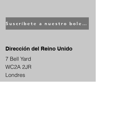
Suscríbete a nuestro boletín
Dirección del Reino Unido
7 Bell Yard
WC2A 2JR
Londres
Telephone
Tel.
+44 (0)1256 976 821
Correo electrónico
sales@indele.co.uk